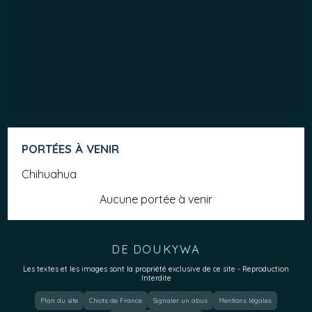
PORTÉES À VENIR
Chihuahua
Aucune portée à venir
DE DOUKYWA
Les textes et les images sont la propriété exclusive de ce site - Reproduction
Interdite
Plan du site
Chiots de France
Signaler un abus
Mentions légales