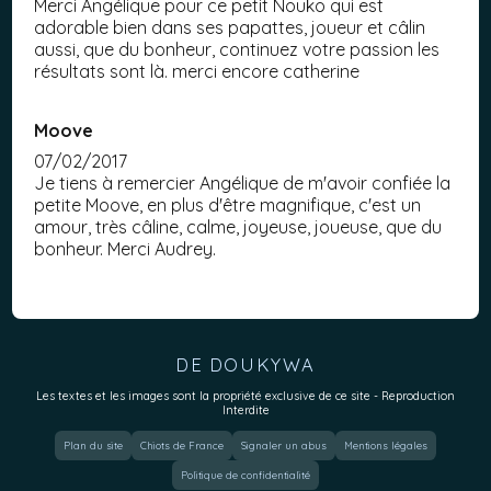
Merci Angélique pour ce petit Nouko qui est
adorable bien dans ses papattes, joueur et câlin
aussi, que du bonheur, continuez votre passion les
résultats sont là. merci encore catherine
Moove
07/02/2017
Je tiens à remercier Angélique de m'avoir confiée la
petite Moove, en plus d'être magnifique, c'est un
amour, très câline, calme, joyeuse, joueuse, que du
bonheur. Merci Audrey.
DE DOUKYWA
Les textes et les images sont la propriété exclusive de ce site - Reproduction
Interdite
Plan du site
Chiots de France
Signaler un abus
Mentions légales
Politique de confidentialité